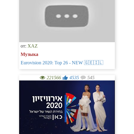
от:
XAZ
Музыка
Eurovision 2020: Top 26 - NEW 🇬🇪🇮🇱
221566
4535
545