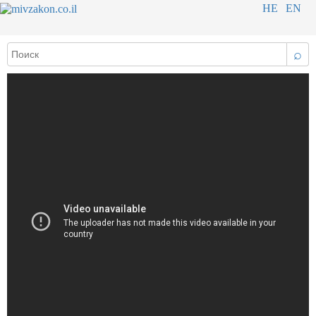
HE
EN
⌕