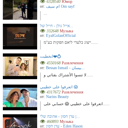
6328540
Юмор
от:
ام سيف Om sayf
...
אייל גולן - חייל של...
332648
Музыка
от:
EyalGolanOfficial
ייצוג בלעדי ליאם הפקות בע"מ......
انخطبت❤️💍
4550168
Развлечения
от:
Bessan Ismail - بيسان...
لا تنسوا الأشتراك بقناتي و......
اتعرفوا على خطيبي 😱
4317672
Развлечения
от:
Narins Beauty
اتعرفوا على خطيبي 😱 حسابي على......
עדן חסון - אהובה שלי |...
460893
Музыка
от:
עדן חסון - Eden Hason