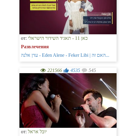
от:
כאן 11 - תאגיד השידור הישראלי
Развлечения
עדן אלנה - Eden Alene - Feker Libi | האם זה...
221566
4535
545
от:
יובל אראל