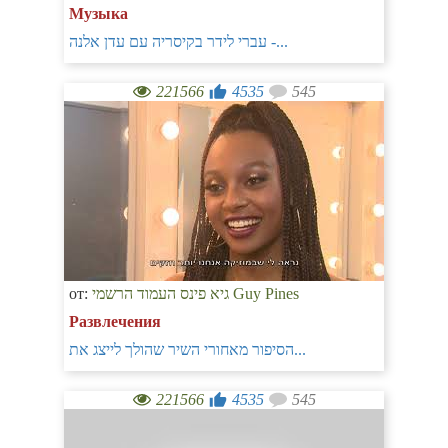
Музыка
עברי לידר בקיסריה עם עדן אלנה -...
221566
4535
545
от:
גיא פינס העמוד הרשמי Guy Pines
Развлечения
הסיפור מאחורי השיר שהולך לייצג את...
221566
4535
545