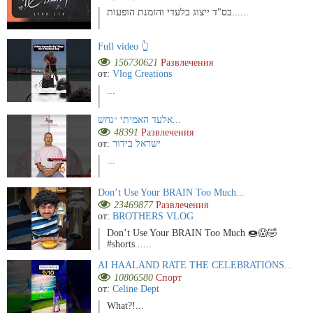
בס"ד ייצוג בלעדי והזמנת הופעות......
Full video 👆
156730621
Развлечения
от:
Vlog Creations
...
אלעד האמיתי ״נחש...
48391
Развлечения
от:
ישראל בידור
...
Don’t Use Your BRAIN Too Much...
23469877
Развлечения
от:
BROTHERS VLOG
Don’t Use Your BRAIN Too Much 🍩😱🤣
#shorts......
AI HAALAND RATE THE CELEBRATIONS...
10806580
Спорт
от:
Celine Dept
What?!...