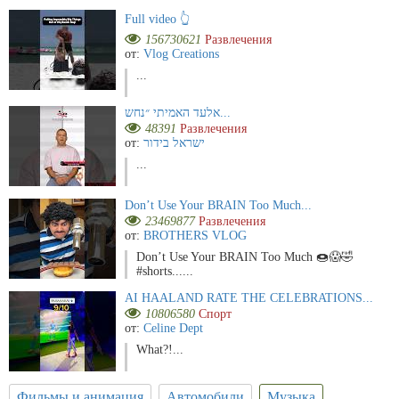
Full video 👆
156730621
Развлечения
от:
Vlog Creations
...
אלעד האמיתי ״נחש...
48391
Развлечения
от:
ישראל בידור
...
Don’t Use Your BRAIN Too Much...
23469877
Развлечения
от:
BROTHERS VLOG
Don’t Use Your BRAIN Too Much 🍩😱🤣
#shorts......
AI HAALAND RATE THE CELEBRATIONS...
10806580
Спорт
от:
Celine Dept
What?!...
Фильмы и анимация
Автомобили
Музыка