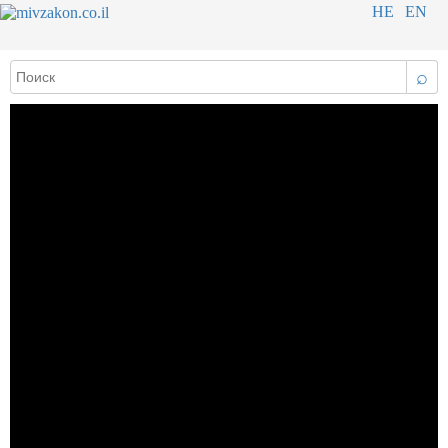
HE
EN
⌕