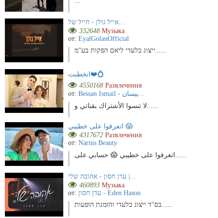
...
אייל גולן - חייל של...
332648
Музыка
от:
EyalGolanOfficial
ייצוג בלעדי ליאם הפקות בע"מ......
انخطبت❤️💍
4550168
Развлечения
от:
Bessan Ismail - بيسان...
لا تنسوا الأشتراك بقناتي و......
اتعرفوا على خطيبي 😱
4317672
Развлечения
от:
Narins Beauty
اتعرفوا على خطيبي 😱 حسابي على......
עדן חסון - אהובה שלי |...
460893
Музыка
от:
עדן חסון - Eden Hason
בס"ד ייצוג בלעדי והזמנת הופעות......