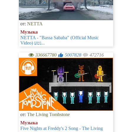
от:
NETTA
Музыка
NETTA - "Bassa Sababa" (Official Music
Video) נטע...
336667780
5007828
472716
от:
The Living Tombstone
Музыка
Five Nights at Freddy's 2 Song - The Living