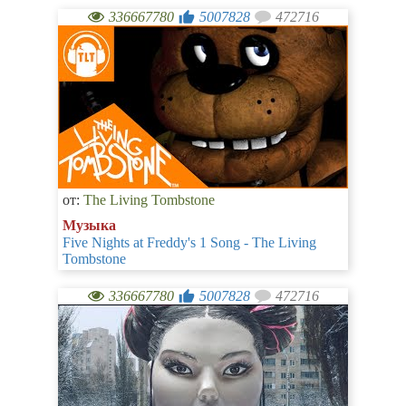
336667780
5007828
472716
от:
The Living Tombstone
Музыка
Five Nights at Freddy's 1 Song - The Living
Tombstone
336667780
5007828
472716