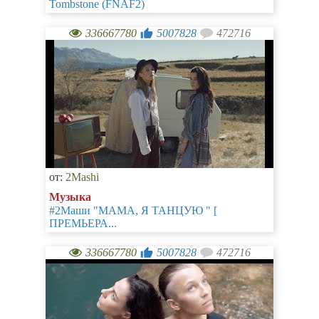
Tombstone (FNAF2)
336667780
5007828
472716
от:
2Mashi
Музыка
#2Маши "МАМА, Я ТАНЦУЮ " [
ПРЕМЬЕРА...
336667780
5007828
472716