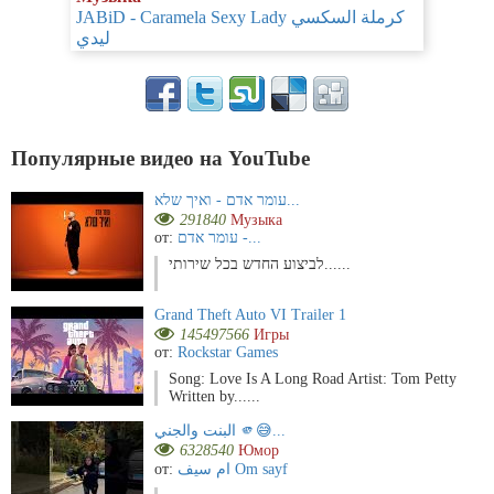
JABiD - Caramela Sexy Lady كرملة السكسي
ليدي
Популярные видео на YouTube
עומר אדם - ואיך שלא...
291840
Музыка
от:
עומר אדם -...
לביצוע החדש בכל שירותי......
Grand Theft Auto VI Trailer 1
145497566
Игры
от:
Rockstar Games
Song: Love Is A Long Road Artist: Tom Petty
Written by......
البنت والجني 🫵😅...
6328540
Юмор
от:
ام سيف Om sayf