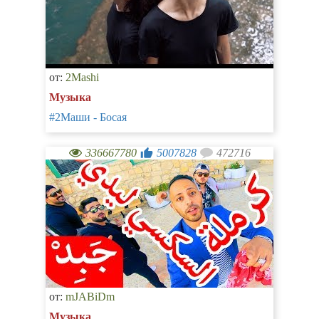
от:
2Mashi
Музыка
#2Маши - Босая
336667780
5007828
472716
от:
mJABiDm
Музыка