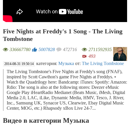
Five Nights at Freddy's 1 Song - The Living
Tombstone
336667780
5007828
472716
2711592935
493
категория:
Музыка
от:
The Living Tombstone
2014-08-31 19:50:14
The Living Tombstone's Five Nights at Freddy's song (FNAF),
inspired by Scott Cawthon's game Five Nights at Freddys. •
Watch the Quadrilogy here: Bandcamp: iTunes: Spotify: Amazon:
Rdio: The song is also at the following stores: Deezer eMusic
Google Play iHeartRadio Medianet (Beats Music, iMesh, Digital
Media 2.0, LAC, iLike, Dynamic Media, HMV, Tesco, J. River,
Inc., Samsung UK, Synacor US, Clearwire, Ebay Digital Music
Center, MOG, etc.) Rhapsody xBox Live 24-7...
Видео в категории Музыка