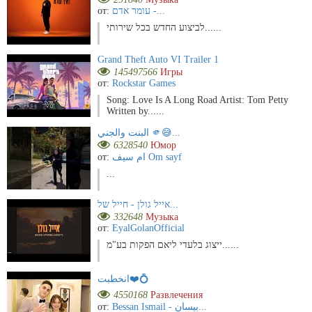
от:
עומר אדם -...
לביצוע החדש בכל שירותי......
Grand Theft Auto VI Trailer 1
145497566
Игры
от:
Rockstar Games
Song: Love Is A Long Road Artist: Tom Petty
Written by......
البنت والجني 🫵😅...
6328540
Юмор
от:
ام سيف Om sayf
...
אייל גולן - חייל של...
332648
Музыка
от:
EyalGolanOfficial
ייצוג בלעדי ליאם הפקות בע"מ......
انخطبت❤️💍
4550168
Развлечения
от:
Bessan Ismail - بيسان...