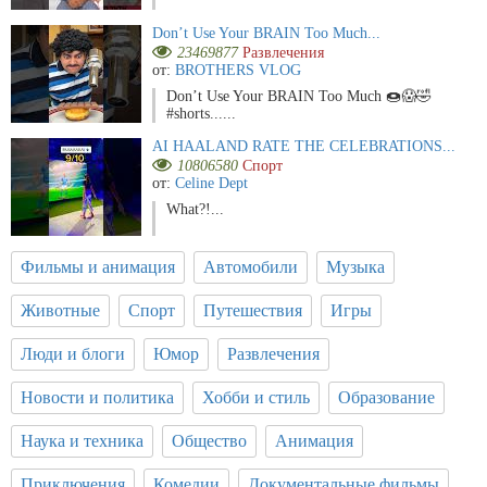
Don’t Use Your BRAIN Too Much...
23469877
Развлечения
от:
BROTHERS VLOG
Don’t Use Your BRAIN Too Much 🍩😱🤣
#shorts......
AI HAALAND RATE THE CELEBRATIONS...
10806580
Спорт
от:
Celine Dept
What?!...
Фильмы и анимация
Автомобили
Музыка
Животные
Спорт
Путешествия
Игры
Люди и блоги
Юмор
Развлечения
Новости и политика
Хобби и стиль
Образование
Наука и техника
Общество
Анимация
Приключения
Комедии
Документальные фильмы