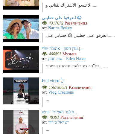
لا تنسوا الأشتراك بقناتي و......
اتعرفوا على خطيبي 😱
4317672
Развлечения
от:
Narins Beauty
اتعرفوا على خطيبي 😱 حسابي على......
עדן חסון - אהובה שלי |...
460893
Музыка
от:
עדן חסון - Eden Hason
בס"ד ייצוג בלעדי והזמנת הופעות......
Full video 👆
156730621
Развлечения
от:
Vlog Creations
...
אלעד האמיתי ״נחש...
48391
Развлечения
от:
ישראל בידור
...