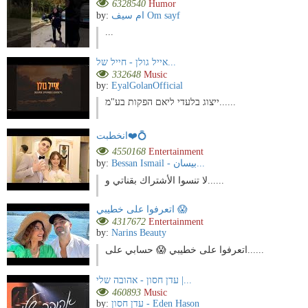
6328540
Humor
by:
ام سيف Om sayf
...
אייל גולן - חייל של...
332648
Music
by:
EyalGolanOfficial
ייצוג בלעדי ליאם הפקות בע"מ......
انخطبت❤️💍
4550168
Entertainment
by:
Bessan Ismail - بيسان...
لا تنسوا الأشتراك بقناتي و......
اتعرفوا على خطيبي 😱
4317672
Entertainment
by:
Narins Beauty
اتعرفوا على خطيبي 😱 حسابي على......
עדן חסון - אהובה שלי |...
460893
Music
by:
עדן חסון - Eden Hason