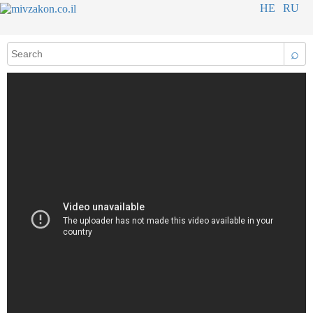
HE
RU
⌕