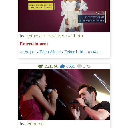
by:
כאן 11 - תאגיד השידור הישראלי
Entertainment
עדן אלנה - Eden Alene - Feker Libi | האם זה...
221566
4535
545
by:
יובל אראל