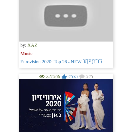
by:
XAZ
Music
Eurovision 2020: Top 26 - NEW 🇬🇪🇮🇱
221566
4535
545