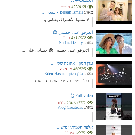
انخطبت❤️💍
4550168
בידור
מאת:
Bessan Ismail - بيسان...
لا تنسوا الأشتراك بقناتي و......
اتعرفوا على خطيبي 😱
4317672
בידור
מאת:
Narins Beauty
اتعرفوا على خطيبي 😱 حسابي على......
עדן חסון - אהובה שלי |...
460893
מוסיקה
מאת:
עדן חסון - Eden Hason
בס"ד ייצוג בלעדי והזמנת הופעות......
Full video 👆
156730621
בידור
מאת:
Vlog Creations
...
אלעד האמיתי ״נחש...
48391
בידור