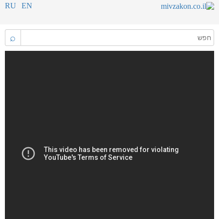
RU
EN
⌕