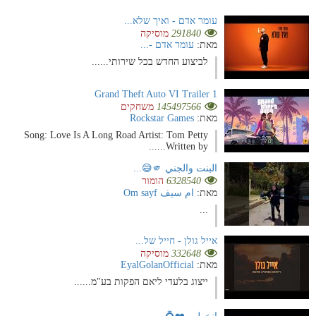
עומר אדם - ואיך שלא...
291840
מוסיקה
מאת:
עומר אדם -...
לביצוע החדש בכל שירותי......
Grand Theft Auto VI Trailer 1
145497566
משחקים
מאת:
Rockstar Games
Song: Love Is A Long Road Artist: Tom Petty
Written by......
البنت والجني 🫵😅...
6328540
הומור
מאת:
ام سيف Om sayf
...
אייל גולן - חייל של...
332648
מוסיקה
מאת:
EyalGolanOfficial
ייצוג בלעדי ליאם הפקות בע"מ......