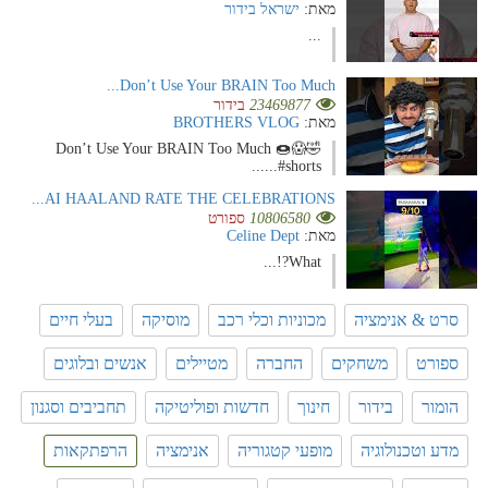
מאת:
ישראל בידור
...
Don’t Use Your BRAIN Too Much...
23469877
בידור
מאת:
BROTHERS VLOG
Don’t Use Your BRAIN Too Much 🍩😱🤣
#shorts......
AI HAALAND RATE THE CELEBRATIONS...
10806580
ספורט
מאת:
Celine Dept
What?!...
סרט & אנימציה
מכוניות וכלי רכב
מוסיקה
בעלי חיים
ספורט
משחקים
החברה
מטיילים
אנשים ובלוגים
הומור
בידור
חינוך
חדשות ופוליטיקה
תחביבים וסגנון
מדע וטכנולוגיה
מופעי קטגוריה
אנימציה
הרפתקאות